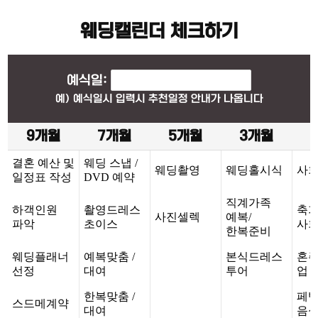
웨딩캘린더 체크하기
예식일:
예) 예식일시 입력시 추천일정 안내가 나옵니다
9개월
7개월
5개월
3개월
결혼 예산 및
웨딩 스냅 /
웨딩촬영
웨딩홀시식
사회
일정표 작성
DVD 예약
직계가족
하객인원
촬영드레스
축가
사진셀렉
예복/
파악
초이스
사
한복준비
웨딩플래너
예복맞춤 /
본식드레스
혼
선정
대여
투어
업 
한복맞춤 /
페
스드메계약
대여
음