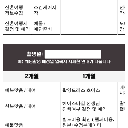
신혼여행
스킨케어시
선
정보수집
작
작
신혼여행지
예물 /
모
결정 및 예약
예단준비
장 
촬영일:
예) 웨딩촬영 예정일 입력시 자세한 안내가 나옵니다
2개월
1개월
메이
예복맞춤 / 대여
촬영드레스 초이스
시
헤어스타일 선생님
촬영
한복맞춤 / 대여
진행여부 결정 및 예약
캘린
별도비용 확인 ( 헬퍼비용,
예물맞춤
원본+수정본데이터,